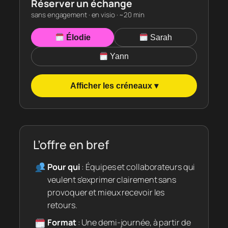
Réserver un échange
sans engagement · en visio · ~20 min
Élodie
Sarah
Yann
Afficher les créneaux ▾
L’offre en bref
Pour qui
: Équipes et collaborateurs qui
veulent s’exprimer clairement sans
provoquer et mieux recevoir les
retours.
Format
: Une demi-journée, à partir de