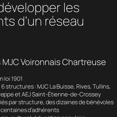
développer les
nts d’un réseau
 MJC Voironnais Chartreuse
n loi 1901
6 structures : MJC La Buisse, Rives, Tullins,
reppe et AEJ Saint-Étienne-de-Crossey
ariés par structure, des dizaines de bénévoles
s centaines d’adhérents