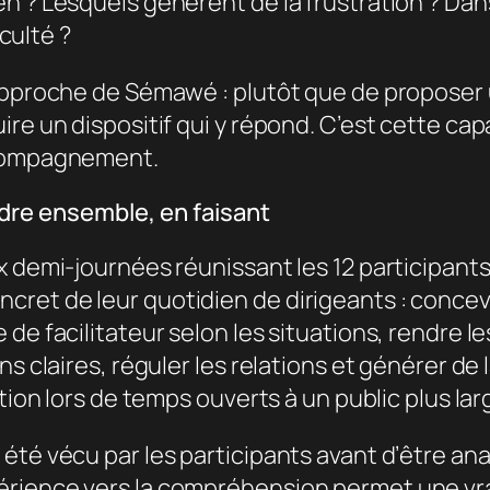
n ? Lesquels génèrent de la frustration ? Dan
iculté ?
’approche de Sémawé : plutôt que de proposer
re un dispositif qui y répond. C’est cette capa
ccompagnement.
ndre ensemble, en faisant
x demi-journées réunissant les 12 participan
ret de leur quotidien de dirigeants : concevo
de facilitateur selon les situations, rendre l
ns claires, réguler les relations et générer d
tion lors de temps ouverts à un public plus lar
été vécu par les participants avant d’être an
rience vers la compréhension permet une vrai