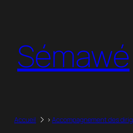
Aller
au
contenu
Sémawé
Accueil
Accompagnement des dirige