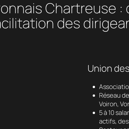
onnais Chartreuse : 
ilitation des dirigea
Union des
Associatio
Réseau de 
Voiron, Vo
5 à 10 sal
actifs, de