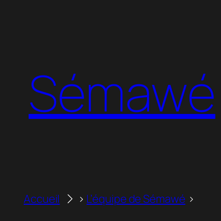
Aller
au
contenu
Sémawé
Accueil
L’équipe de Sémawé