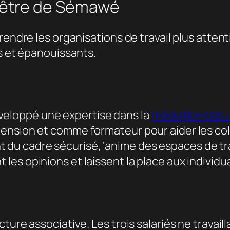
d’être de Sémawé
rendre les organisations de travail plus attent
es et épanouissants.
 développé une expertise dans la
médiation des c
ension et comme formateur pour aider les col
rant du cadre sécurisé, ‘anime des espaces de tr
s opinions et laissent la place aux individuali
ture associative. Les trois salariés ne travai