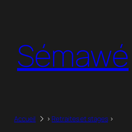
Aller
au
contenu
Sémawé
Accueil
Retraites et stages