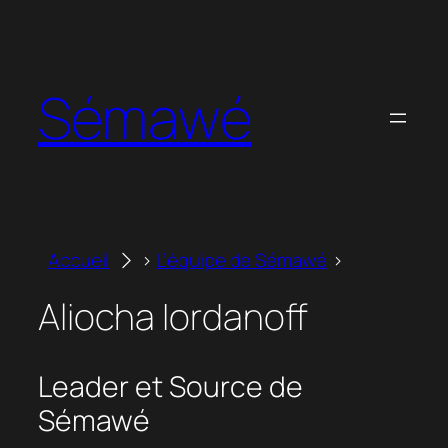
Aller
au
contenu
Sémawé
Accueil
L’équipe de Sémawé
Aliocha Iordanoff
Leader et Source de
Sémawé