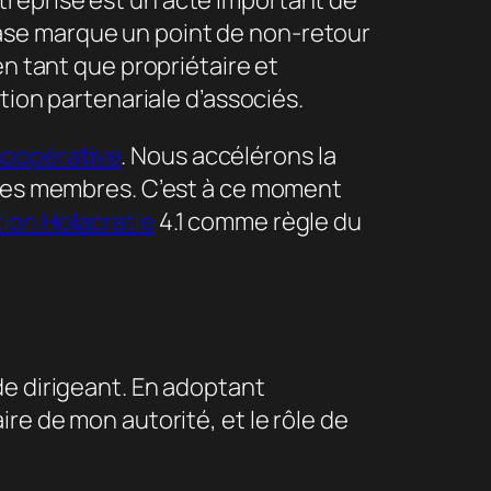
treprise est un acte important de
ase marque un point de non-retour
en tant que propriétaire et
tion partenariale d’associés.
coopérative
. Nous accélérons la
s ses membres. C’est à ce moment
ion Holacratie
4.1 comme règle du
de dirigeant. En adoptant
re de mon autorité, et le rôle de