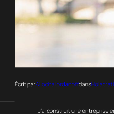
Écrit par
Aliocha Iordanoff
dans
Holacrat
J’ai construit une entreprise e