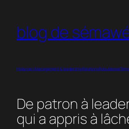
Aller
au
contenu
blog de sémaw
Holacracy
Management & leadership
Relations
Robustesse
Témo
De patron à leader 
qui a appris à lâch