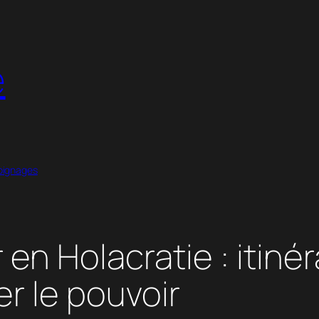
é
ignages
en Holacratie : itinér
er le pouvoir