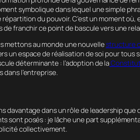
formation profonde de la gouvernance de l’en
moment symbolique dans lequel une simple phr
e répartition du pouvoir. C’est un moment où, 
s de franchir ce point de bascule vers une rela
ous mettons au monde une nouvelle
structure 
vers un espace de réalisation de soi pour tou
ule déterminante : l’adoption de la
Constitut
s dans l’entreprise.
ens davantage dans un rôle de leadership que 
ts sont posés : je lâche une part supplémentai
plicité collectivement.