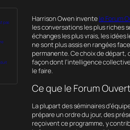
Harrison Owen invente
le Forum O
st pas
les conversations les plus riches s
échanges les plus vrais, les idées
re
ne sont plus assis en rangées face
permanente. Ce choix de départ, qu
façon dont l’intelligence collectiv
duit
le faire.
Ce que le Forum Ouvert
La plupart des séminaires d’équi
prépare un ordre du jour, des prése
reçoivent ce programme, y contrib