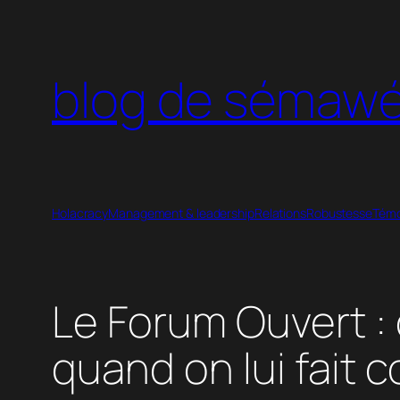
Aller
au
contenu
blog de sémaw
Holacracy
Management & leadership
Relations
Robustesse
Témo
Le Forum Ouvert : 
quand on lui fait 