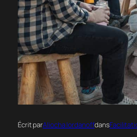
Écrit par
Aliocha Iordanoff
dans
Facilitat