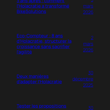
3 ans après : comment
mars
l’Holacratie a transformé
BikeSolutions
2026
Eco-Compteur : 8 ans
2
d’Holacratie, structurer la
mars
croissance sans sacrifier
2026
l’agilité
30
Deux manières
décembre
d’adapter l’Holacratie
2025
Tester les propositions
30