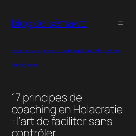
Aller
au
blog de sémawé
contenu
Holacracy
Management & leadership
Relations
Robustesse
Témoignages
17 principes de
coaching en Holacratie
: l’art de faciliter sans
contrôler