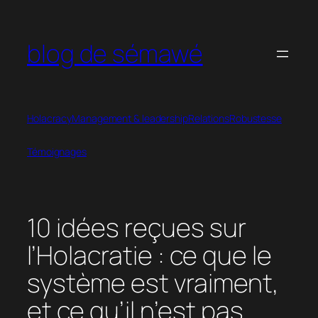
Aller
au
blog de sémawé
contenu
Holacracy
Management & leadership
Relations
Robustesse
Témoignages
10 idées reçues sur
l’Holacratie : ce que le
système est vraiment,
et ce qu’il n’est pas