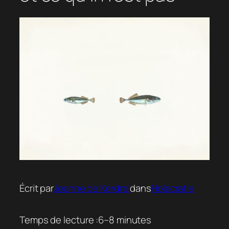
Écrit par
Jeanne de Kerdrel
dans
Holacratie
Temps de lecture :
6–8 minutes