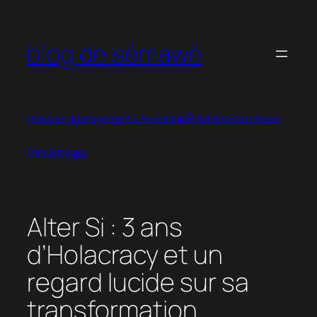
Aller
au
blog de sémawé
contenu
Holacracy
Management & leadership
Relations
Robustesse
Témoignages
Alter Si : 3 ans
d’Holacracy et un
regard lucide sur sa
transformation