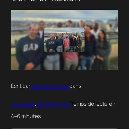
Écrit par
Juliette Brunerie
dans
Holacratie
, 
Témoignages
Temps de lecture :
4–6 minutes